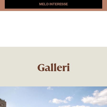
MELD INTERESSE
Leilighetene
Ensjø
Galleri
Dokumenter
Nyheter
Lenschows toppetasjer
Se boligvelger
Galleri
Meld interesse