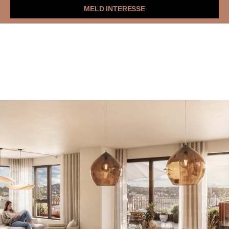
MELD INTERESSE
Leilighetene
Ensjø
Galleri
Dokumenter
Nyheter
Lenschows toppetasjer
Se boligvelger
Meld interesse