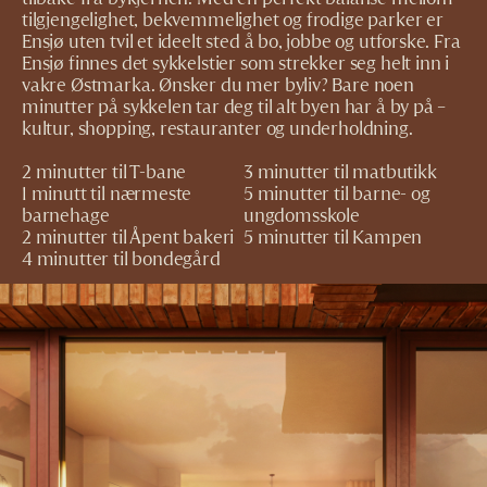
tilgjengelighet, bekvemmelighet og frodige parker er
Ensjø uten tvil et ideelt sted å bo, jobbe og utforske. Fra
Ensjø finnes det sykkelstier som strekker seg helt inn i
vakre Østmarka. Ønsker du mer byliv? Bare noen
minutter på sykkelen tar deg til alt byen har å by på –
kultur, shopping, restauranter og underholdning.
2 minutter til T-bane
3 minutter til matbutikk
1 minutt til nærmeste
5 minutter til barne- og
barnehage
ungdomsskole
2 minutter til Åpent bakeri
5 minutter til Kampen
4 minutter til bondegård