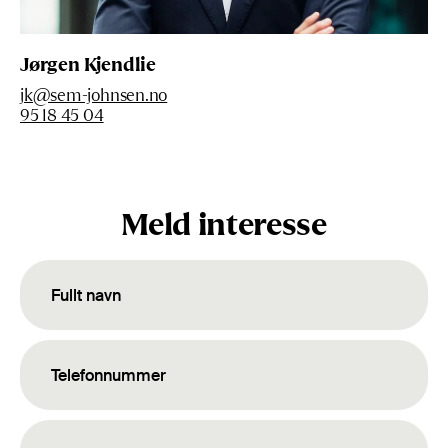
Jørgen Kjendlie
jk@sem-johnsen.no
95 18 45 04
Meld interesse