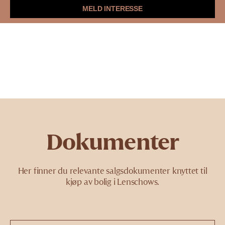
MELD INTERESSE
Leilighetene
Ensjø
Galleri
Dokumenter
Nyheter
Lenschows toppetasjer
Se boligvelger
Dokumenter
Meld interesse
Her finner du relevante salgsdokumenter knyttet til
kjøp av bolig i Lenschows.