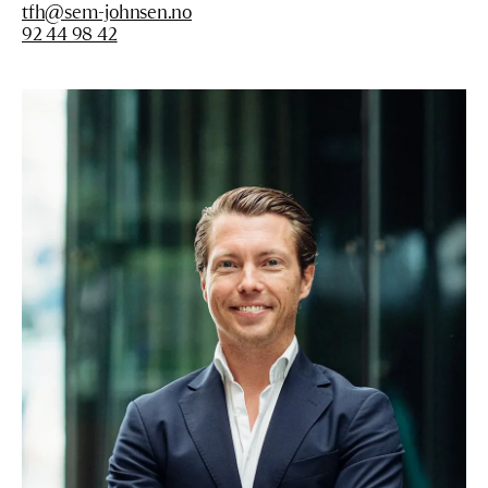
tfh@sem-johnsen.no
92 44 98 42